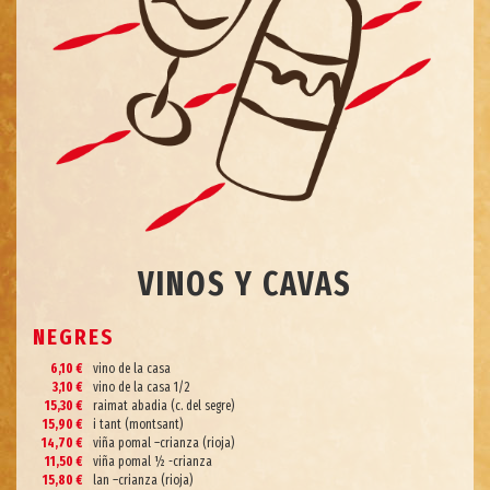
VINOS Y CAVAS
NEGRES
6,10 €
vino de la casa
3,10 €
vino de la casa 1/2
15,30 €
raimat abadia (c. del segre)
15,90 €
i tant (montsant)
14,70 €
viña pomal –crianza (rioja)
11,50 €
viña pomal ½ -crianza
15,80 €
lan –crianza (rioja)