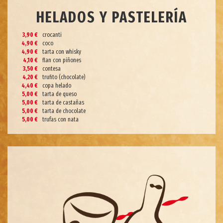
HELADOS Y PASTELERÍA
3,90 €
crocanti
4,90 €
coco
4,90 €
tarta con whisky
4,10 €
flan con piñones
3,50 €
contesa
4,20 €
trufito (chocolate)
4,40 €
copa helado
5,00 €
tarta de queso
5,00 €
tarta de castañas
5,00 €
tarta de chocolate
5,00 €
trufas con nata