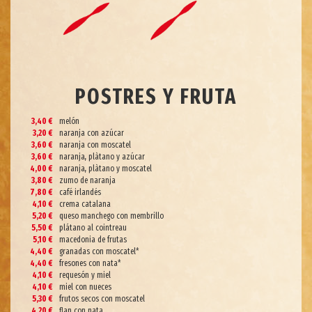
POSTRES Y FRUTA
3,40 €
melón
3,20 €
naranja con azúcar
3,60 €
naranja con moscatel
3,60 €
naranja, plàtano y azúcar
4,00 €
naranja, plàtano y moscatel
3,80 €
zumo de naranja
7,80 €
café irlandés
4,10 €
crema catalana
5,20 €
queso manchego con membrillo
5,50 €
plátano al cointreau
5,10 €
macedonia de frutas
4,40 €
granadas con moscatel*
4,40 €
fresones con nata*
4,10 €
requesón y miel
4,10 €
miel con nueces
5,30 €
frutos secos con moscatel
4,20 €
flan con nata