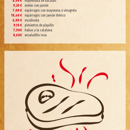
8,90 €
esqueixada de bacalao
9,20 €
melón con jamón
7,00 €
espárragos con mayonesa o vinagreta
10,40 €
espárragos con jamón ibérico
6,90 €
escalivada
9,10 €
pimientos de piquillo
7,90€
habas a la catalana
8,60€
ensaladilla rusa