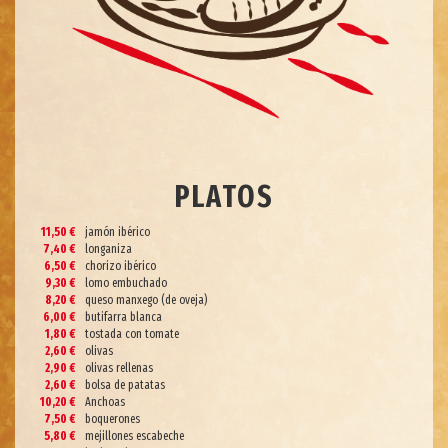
PLATOS
11,50 €
jamón ibérico
7,40 €
longaniza
6,50 €
chorizo ibérico
9,30 €
lomo embuchado
8,20 €
queso manxego (de oveja)
6,00 €
butifarra blanca
1,80 €
tostada con tomate
2,60 €
olivas
2,90 €
olivas rellenas
2,60 €
bolsa de patatas
10,20 €
Anchoas
7,50 €
boquerones
5,80 €
mejillones escabeche