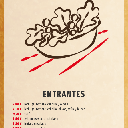
ENTRANTES
4,80 €
lechuga, tomate, cebolla y olivas
7,50 €
lechuga, tomate, cebolla, olivas, atún y huevo
9,20 €
xató
8,80 €
entremeses a la catalana
6,80 €
fruta y ensalada