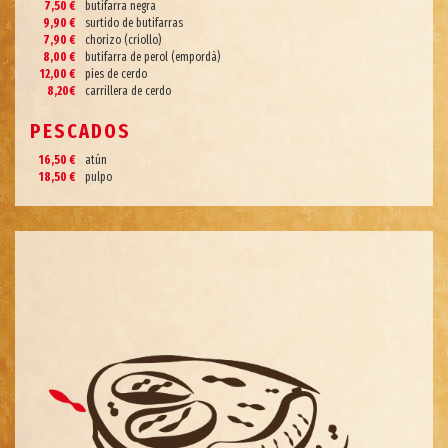
7,50 €
butifarra negra
9,90 €
surtido de butifarras
7,90 €
chorizo (criollo)
8,00 €
butifarra de perol (empordà)
12,00 €
pies de cerdo
8,20€
carrillera de cerdo
PESCADOS
16,50 €
atún
18,50 €
pulpo