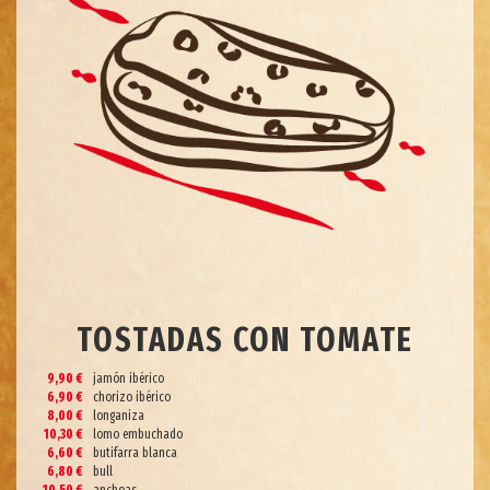
TOSTADAS CON TOMATE
9,90 €
jamón ibérico
6,90 €
chorizo ibérico
8,00 €
longaniza
10,30 €
lomo embuchado
6,60 €
butifarra blanca
6,80 €
bull