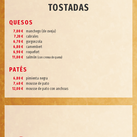
TOSTADAS
QUESOS
7,00 €
manchego (de oveja)
7,20 €
cabrales
6,70 €
gorgonzola
6,80 €
camembert
6,90 €
roquefort
11,00 €
salmón
(con crema de queso)
PATÉS
6,80 €
pimienta negra
7,40 €
mousse de pato
12,00 €
mousse de pato con anchoas