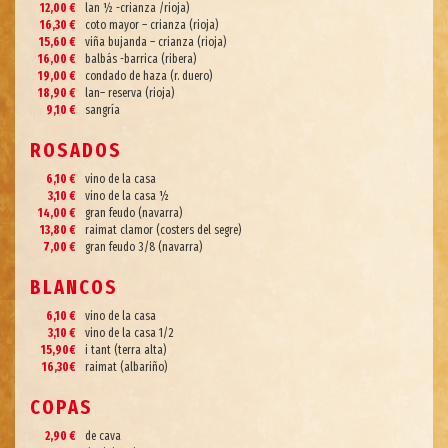
12,00 €
lan ½ -crianza /rioja)
16,30 €
coto mayor – crianza (rioja)
15,60 €
viña bujanda – crianza (rioja)
16,00 €
balbás -barrica (ribera)
19,00 €
condado de haza (r. duero)
18,90 €
lan– reserva (rioja)
9,10 €
sangría
ROSADOS
6,10 €
vino de la casa
3,10 €
vino de la casa ½
14,00 €
gran feudo (navarra)
13,80 €
raimat clamor (costers del segre)
7,00 €
gran feudo 3/8 (navarra)
BLANCOS
6,10 €
vino de la casa
3,10 €
vino de la casa 1/2
15,90€
i tant (terra alta)
16,30€
raimat (albariño)
COPAS
2,90 €
de cava