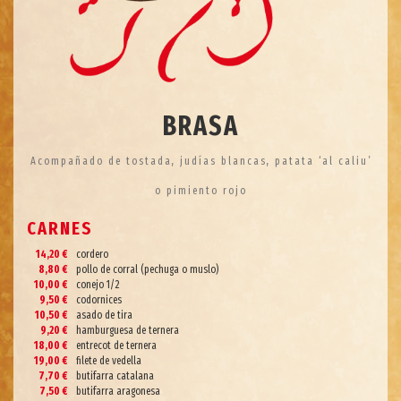
BRASA
Acompañado de tostada, judías blancas, patata ‘al caliu’
o pimiento rojo
CARNES
14,20 €
cordero
8,80 €
pollo de corral (pechuga o muslo)
10,00 €
conejo 1/2
9,50 €
codornices
10,50 €
asado de tira
9,20 €
hamburguesa de ternera
18,00 €
entrecot de ternera
19,00 €
filete de vedella
7,70 €
butifarra catalana
7,50 €
butifarra aragonesa